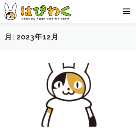
コ
ン
メニュー
テ
ン
ツ
へ
ホーム
はぴわくの特徴
女性対象者
お仕事内容
月:
2023年12月
ス
キ
ッ
お申し込みの流れ
はぴわくNEWS
お問合せ・ACCESS
プ