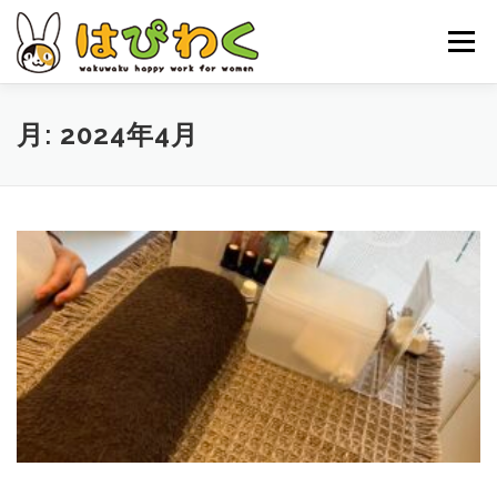
コ
ン
メニュー
テ
ン
ツ
へ
ホーム
はぴわくの特徴
女性対象者
お仕事内容
月:
2024年4月
ス
キ
ッ
お申し込みの流れ
はぴわくNEWS
お問合せ・ACCESS
プ