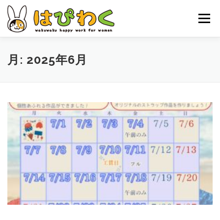
コ
ン
メニュー
テ
ン
ツ
へ
ホーム
はぴわくの特徴
女性対象者
お仕事内容
月:
2025年6月
ス
キ
ッ
お申し込みの流れ
はぴわくNEWS
お問合せ・ACCESS
プ