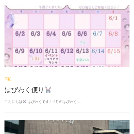
日記
はぴわく便り
こんにちは
はぴわくです！ 6月のはぴわく …