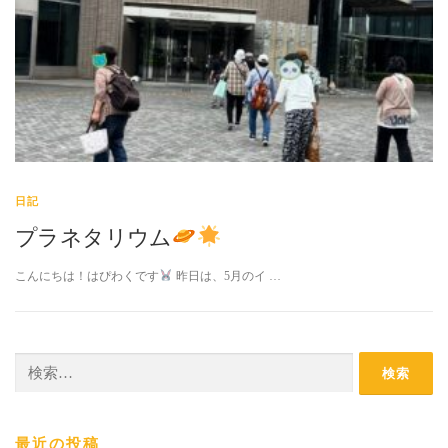
日記
プラネタリウム
こんにちは！はぴわくです
昨日は、5月のイ …
検
索:
最近の投稿