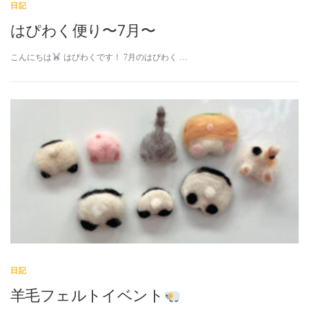
日記
はぴわく便り〜7月〜
こんにちは
はぴわくです！ 7月のはぴわく …
日記
羊毛フェルトイベント