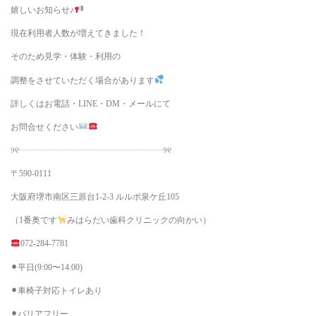
嬉しいお知らせ♪
現在利用者人数が増えてきました！
そのため見学・体験・利用の
調整をさせていただく場合があります
詳しくはお電話・LINE・DM・メールにて
お問合せください
୨୧┈┈┈┈┈┈┈┈┈┈┈┈┈┈┈┈┈୨୧
〒590-0111
大阪府堺市南区三原台1-2-3 ルルポ泉ケ丘105
（1番奥です
みはらだい歯科クリニックの向かい）
072-284-7781
⚫︎平日(9:00〜14:00)
⚫︎車椅子対応トイレあり
⚫︎バリアフリー