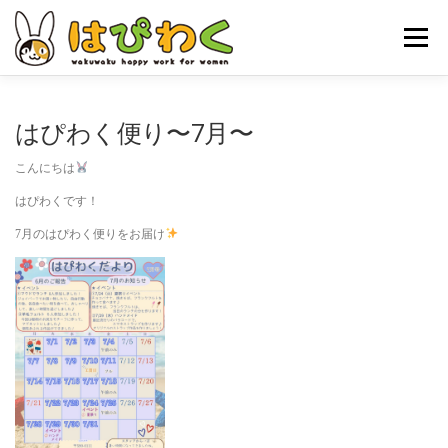
コ
ン
メニュー
テ
ン
ツ
へ
ホーム
はぴわくの特徴
女性対象者
お仕事内容
はぴわく便り〜7月〜
ス
キ
こんにちは
ッ
お申し込みの流れ
はぴわくNEWS
お問合せ・ACCESS
プ
はぴわくです！
7月のはぴわく便りをお届け