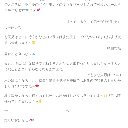
のところにキラキラのダイヤモンドのようなパーツを入れて可愛いボールペ
ンを作ります
🖋
持っているだけで気分が上がります
よ～(^▽^)/
お花見はどこに行くかなどのプランはまだ決まっていないのでまた決まり次
第お伝えします～
綺麗な桜
見れると良いな～
また、今日はひな祭りですね！皆さんひな人形飾ったりしましたか～？大人
になるとあまり飾らなくなりますよね
～ でもひな人形は一つの
思い出にもなるし、、成長と健康を見守る神様でもあるので飾るのも良いか
もしれないですね～
段々温かくなって行くのでお外にお出かけしたりも良いですよ～
3月も頑
張って行きましょう～
୨୧┈┈┈┈┈┈┈┈┈┈┈┈┈┈┈┈┈୨୧
嬉しいお知らせ♪