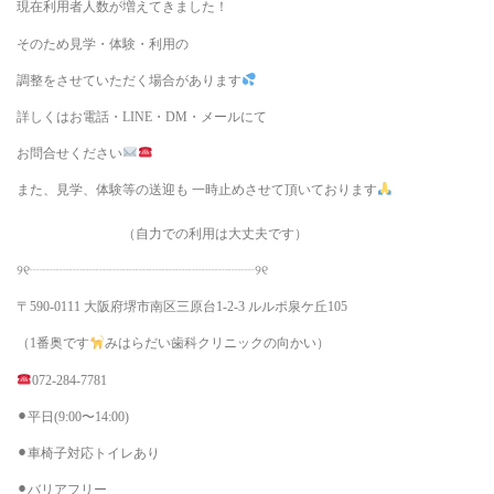
現在利用者人数が増えてきました！
そのため見学・体験・利用の
調整をさせていただく場合があります
詳しくはお電話・LINE・DM・メールにて
お問合せください
また、見学、体験等の送迎も 一時止めさせて頂いております
（自力での利用は大丈夫です）
୨୧┈┈┈┈┈┈┈┈┈┈┈┈┈┈┈┈┈୨୧
〒590-0111 大阪府堺市南区三原台1-2-3 ルルポ泉ケ丘105
（1番奥です
みはらだい歯科クリニックの向かい）
072-284-7781
⚫︎平日(9:00〜14:00)
⚫︎車椅子対応トイレあり
⚫︎バリアフリー