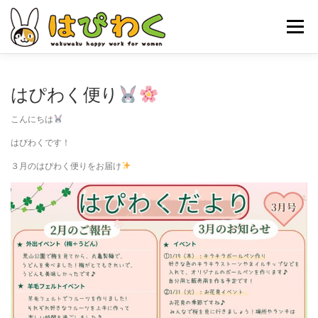
コ
ン
メニュー
テ
ン
ツ
へ
ホーム
はぴわくの特徴
女性対象者
お仕事内容
はぴわく便り
ス
キ
こんにちは
ッ
お申し込みの流れ
はぴわくNEWS
お問合せ・ACCESS
プ
はぴわくです！
３月のはぴわく便りをお届け