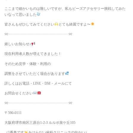
ここまで細かいものは難しいですが、私もビーズアクセサリー挑戦してみた
いなって思いました
皆さんもぜひしてみてください
とても綺麗ですよ〜
୨୧┈┈┈┈┈┈┈┈┈┈┈┈┈┈┈┈┈୨୧
嬉しいお知らせ♪
現在利用者人数が増えてきました！
そのため見学・体験・利用の
調整をさせていただく場合があります
詳しくはお電話・LINE・DM・メールにて
お問合せください
୨୧┈┈┈┈┈┈┈┈┈┈┈┈┈┈┈┈┈୨୧
〒590-0111
大阪府堺市南区三原台1-2-3 ルルポ泉ケ丘105
（1番奥です
みはらだい歯科クリニックの向かい）