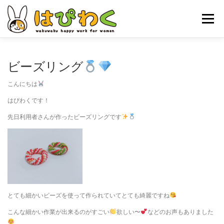
コ
ン
メニュー
テ
ン
ツ
へ
ホーム
はぴわくの特徴
女性対象者
お仕事内容
ビーズリング
ス
キ
こんにちは
ッ
お申し込みの流れ
はぴわくNEWS
お問合せ・ACCESS
プ
はぴわくです！
先日利用者さんが作ったビーズリングです
とても細かいビーズを使って作られていてとても綺麗ですね
こんな細かい作業が出来るのがすごい
欲しい〜
などのお声もありました