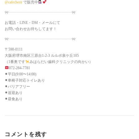
@cafecherir
で販売中
୨୧┈┈┈┈┈┈┈┈┈┈┈┈┈┈┈┈┈୨୧
お電話・LINE・DM・メールにて
お問い合わせお待ちしてます！
୨୧┈┈┈┈┈┈┈┈┈┈┈┈┈┈┈┈┈୨୧
〒590-0111
大阪府堺市南区三原台1-2-3 ルルポ泉ケ丘105
（1番奥です
みはらだい歯科クリニックの向かい）
072-284-7781
⚫︎平日(9:00〜14:00)
⚫︎車椅子対応トイレあり
⚫︎バリアフリー
⚫︎送迎あり
⚫︎昼食あり
コメントを残す