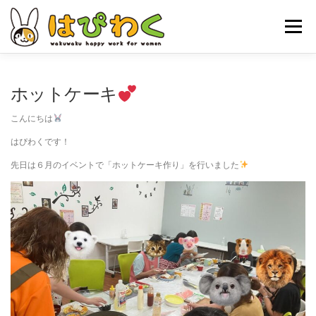
コ
ン
メニュー
テ
ン
ツ
へ
ホーム
はぴわくの特徴
女性対象者
お仕事内容
ホットケーキ
ス
キ
こんにちは
ッ
お申し込みの流れ
はぴわくNEWS
お問合せ・ACCESS
プ
はぴわくです！
先日は６月のイベントで「ホットケーキ作り」を行いました