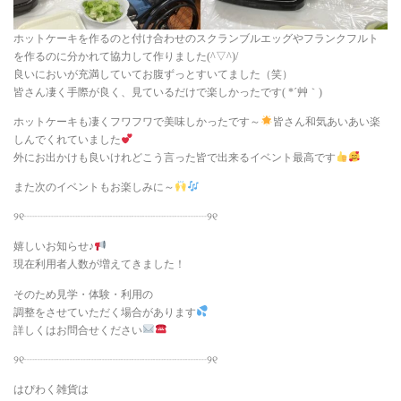
ホットケーキを作るのと付け合わせのスクランブルエッグやフランクフルト
を作るのに分かれて協力して作りました(^▽^)/
良いにおいが充満していてお腹ずっとすいてました（笑）
皆さん凄く手際が良く、見ているだけで楽しかったです( *´艸｀)
ホットケーキも凄くフワフワで美味しかったです～
皆さん和気あいあい楽
しんでくれていました
外にお出かけも良いけれどこう言った皆で出来るイベント最高です
また次のイベントもお楽しみに～
୨୧┈┈┈┈┈┈┈┈┈┈┈┈┈┈┈┈┈୨୧
嬉しいお知らせ♪
現在利用者人数が増えてきました！
そのため見学・体験・利用の
調整をさせていただく場合があります
詳しくはお問合せください
୨୧┈┈┈┈┈┈┈┈┈┈┈┈┈┈┈┈┈୨୧
はぴわく雑貨は