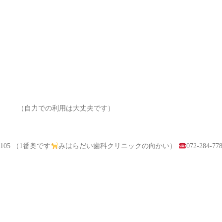
の利用は大丈夫です）
105 （1番奥です
みはらだい歯科クリニックの向かい）
072-284-77