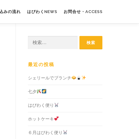
込みの流れ
はぴわくNEWS
お問合せ・ACCESS
検
索:
最近の投稿
シェリールでブランチ
七夕
はぴわく便り
ホットケーキ
６月はぴわく便り