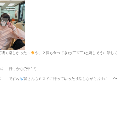
て凄く楽しかった～
や、２個も食べてきた(￣▽￣)と嬉しそうに話し
に 行こかな(´艸｀*)
感じ ですね
皆さんもミスドに行ってゆったり話しながら片手に ド