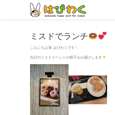
コ
ン
テ
ン
ツ
へ
ミスドでランチ
ス
キ
こんにちは
はぴわくです！
ッ
プ
先日のミスドイベントの様子をお届けします