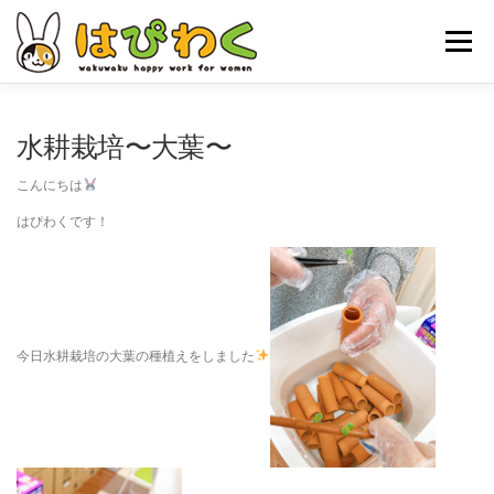
コ
ン
メニュー
テ
ン
ツ
へ
ホーム
はぴわくの特徴
女性対象者
お仕事内容
水耕栽培〜大葉〜
ス
キ
こんにちは
ッ
お申し込みの流れ
はぴわくNEWS
お問合せ・ACCESS
プ
はぴわくです！
今日水耕栽培の大葉の種植えをしました