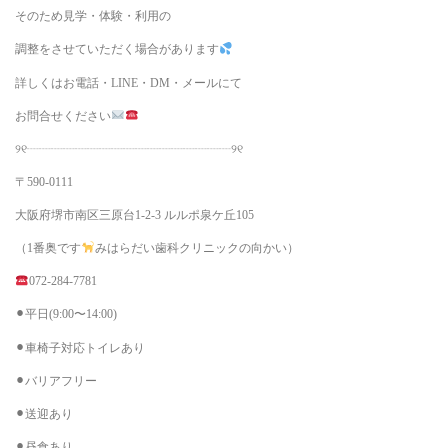
そのため見学・体験・利用の
調整をさせていただく場合があります
詳しくはお電話・LINE・DM・メールにて
お問合せください
୨୧┈┈┈┈┈┈┈┈┈┈┈┈┈┈┈┈┈୨୧
〒590-0111
大阪府堺市南区三原台1-2-3 ルルポ泉ケ丘105
（1番奥です
みはらだい歯科クリニックの向かい）
072-284-7781
⚫︎平日(9:00〜14:00)
⚫︎車椅子対応トイレあり
⚫︎バリアフリー
⚫︎送迎あり
⚫︎昼食あり