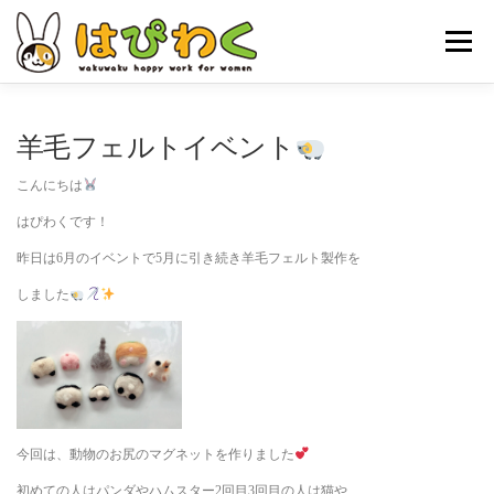
コ
ン
メニュー
テ
ン
ツ
へ
ホーム
はぴわくの特徴
女性対象者
お仕事内容
羊毛フェルトイベント
ス
キ
こんにちは
ッ
お申し込みの流れ
はぴわくNEWS
お問合せ・ACCESS
プ
はぴわくです！
昨日は6月のイベントで5月に引き続き羊毛フェルト製作を
しました
今回は、動物のお尻のマグネットを作りました
初めての人はパンダやハムスター2回目3回目の人は猫や