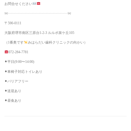
お問合せください
୨୧┈┈┈┈┈┈┈┈┈┈┈┈┈┈┈┈┈୨୧
〒590-0111
大阪府堺市南区三原台1-2-3 ルルポ泉ケ丘105
（1番奥です
みはらだい歯科クリニックの向かい）
072-284-7781
⚫︎平日(9:00〜14:00)
⚫︎車椅子対応トイレあり
⚫︎バリアフリー
⚫︎送迎あり
⚫︎昼食あり