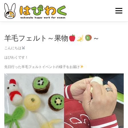
コ
ン
メニュー
テ
ン
ツ
へ
ホーム
はぴわくの特徴
女性対象者
お仕事内容
羊毛フェルト～果物
～
ス
キ
こんにちは
ッ
お申し込みの流れ
はぴわくNEWS
お問合せ・ACCESS
プ
はぴわくです！
先日行った羊毛フェルトイベントの様子をお届け