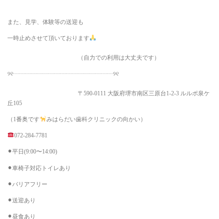
また、見学、体験等の送迎も
一時止めさせて頂いております
（自力での利用は大丈夫です）
୨୧┈┈┈┈┈┈┈┈┈┈┈┈┈┈┈┈┈୨୧
〒590-0111 大阪府堺市南区三原台1-2-3 ルルポ泉ケ
丘105
（1番奥です
みはらだい歯科クリニックの向かい）
072-284-7781
⚫︎平日(9:00〜14:00)
⚫︎車椅子対応トイレあり
⚫︎バリアフリー
⚫︎送迎あり
⚫︎昼食あり