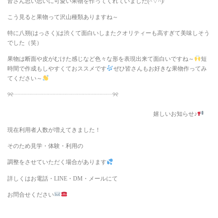
皆さん思い思いに可愛い果物を作ってくれていました(^▽^)/
こう見ると果物って沢山種類ありますね～
特に八朔(はっさく)は渋くて面白いしまたクオリティーも高すぎて美味しそう
でした（笑）
果物は断面や皮がむけた感じなど色々な形を表現出来て面白いですね～
短
時間で作成もしやすくておススメです
ぜひ皆さんもお好きな果物作ってみ
てください～
୨୧┈┈┈┈┈┈┈┈┈┈┈┈┈┈┈┈┈୨୧
嬉しいお知らせ♪
現在利用者人数が増えてきました！
そのため見学・体験・利用の
調整をさせていただく場合があります
詳しくはお電話・LINE・DM・メールにて
お問合せください