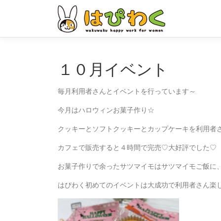
コ
ン
テ
ン
ツ
へ
１０月イベント
ス
キ
毎月利用者さんとイベントを行っています～
ッ
プ
今月はハロウィンお菓子作り☆
クッキーとソフトクッキーとカップケーキを利用者
カフェで販売すると４時間で完売♡大好評でした♡
お菓子作りで余ったサツマイモはサツマイモご飯に
はぴわく初めてのイベントは大成功で利用者さん楽