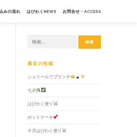
込みの流れ
はぴわくNEWS
お問合せ・ACCESS
検
索:
最近の投稿
シェリールでブランチ
七夕
はぴわく便り
ホットケーキ
６月はぴわく便り