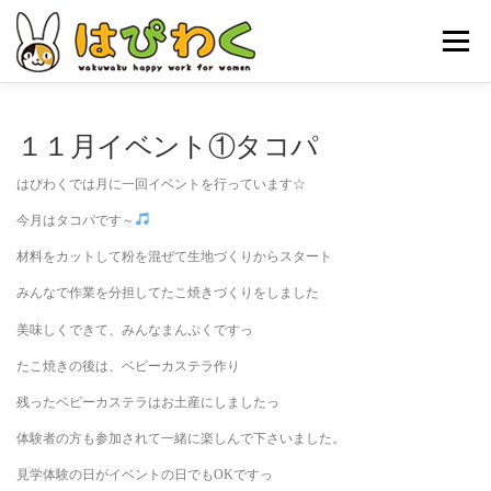
コ
ン
メニュー
テ
ン
ツ
へ
ホーム
はぴわくの特徴
女性対象者
お仕事内容
１１月イベント①タコパ
ス
キ
はぴわくでは月に一回イベントを行っています☆
ッ
お申し込みの流れ
はぴわくNEWS
お問合せ・ACCESS
プ
今月はタコパです～
材料をカットして粉を混ぜて生地づくりからスタート
みんなで作業を分担してたこ焼きづくりをしました
美味しくできて、みんなまんぷくですっ
たこ焼きの後は、ベビーカステラ作り
残ったベビーカステラはお土産にしましたっ
体験者の方も参加されて一緒に楽しんで下さいました。
見学体験の日がイベントの日でもOKですっ