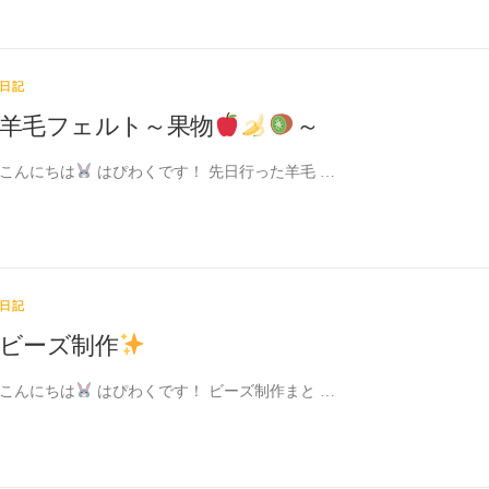
日記
羊毛フェルト～果物
～
こんにちは
はぴわくです！ 先日行った羊毛 …
日記
ビーズ制作
こんにちは
はぴわくです！ ビーズ制作まと …