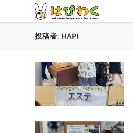
コ
ン
テ
ン
ツ
投稿者:
HAPI
へ
ス
キ
ッ
プ