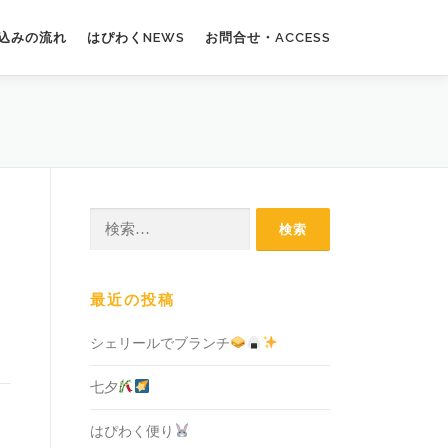
込みの流れ
はぴわくNEWS
お問合せ・ACCESS
検
索:
最近の投稿
シェリールでブランチ
七夕
はぴわく便り