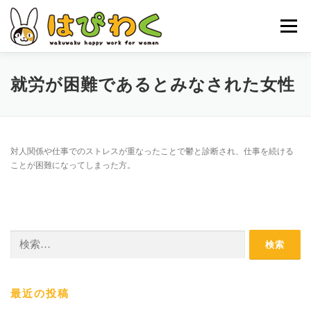
コ
ン
メニュー
テ
ン
ツ
へ
ホーム
はぴわくの特徴
女性対象者
お仕事内容
就労が困難であるとみなされた女性
ス
キ
ッ
お申し込みの流れ
はぴわくNEWS
お問合せ・ACCESS
プ
対人関係や仕事でのストレスが重なったことで鬱と診断され、仕事を続ける
ことが困難になってしまった方。
検
索:
最近の投稿