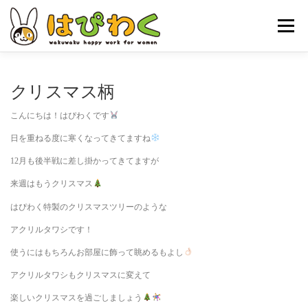
コ
ン
メニュー
テ
ン
ツ
へ
ホーム
はぴわくの特徴
女性対象者
お仕事内容
クリスマス柄
ス
キ
こんにちは！はぴわくです
ッ
お申し込みの流れ
はぴわくNEWS
お問合せ・ACCESS
プ
日を重ねる度に寒くなってきてますね
12月も後半戦に差し掛かってきてますが
来週はもうクリスマス
はぴわく特製のクリスマスツリーのような
アクリルタワシです！
使うにはもちろんお部屋に飾って眺めるもよし
アクリルタワシもクリスマスに変えて
楽しいクリスマスを過ごしましょう