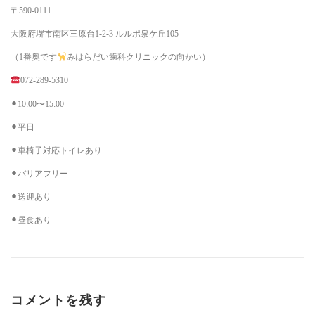
〒590-0111
大阪府堺市南区三原台1-2-3 ルルポ泉ケ丘105
（1番奥です
みはらだい歯科クリニックの向かい）
072-289-5310
⚫︎10:00〜15:00
⚫︎平日
⚫︎車椅子対応トイレあり
⚫︎バリアフリー
⚫︎送迎あり
⚫︎昼食あり
コメントを残す