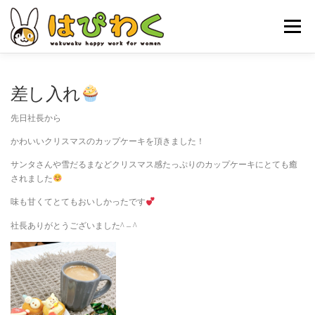
コ
ン
メニュー
テ
ン
ツ
へ
ホーム
はぴわくの特徴
女性対象者
お仕事内容
差し入れ
ス
キ
先日社長から
ッ
お申し込みの流れ
はぴわくNEWS
お問合せ・ACCESS
プ
かわいいクリスマスのカップケーキを頂きました！
サンタさんや雪だるまなどクリスマス感たっぷりのカップケーキにとても癒
されました
味も甘くてとてもおいしかったです
社長ありがとうございました^ – ^